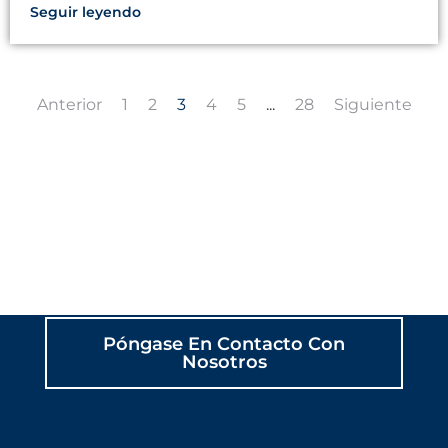
Seguir leyendo
Anterior
1
2
3
4
5
...
28
Siguiente
CREEMOS JUNTOS UN
JUEGO CON SENTIDO
Póngase En Contacto Con
Nosotros