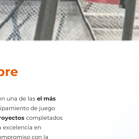
bre
en una de las
el más
ipamiento de juego
royectos
completados
a excelencia en
compromiso con la