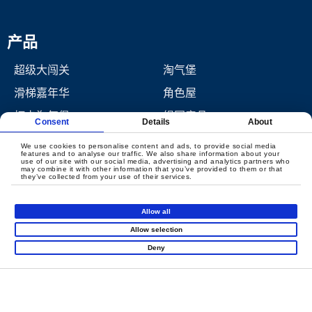
产品
超级大闯关
淘气堡
滑梯嘉年华
角色屋
打卡淘气堡
绳网产品
Consent
Details
About
互动运动类产品
幼儿软包产品
We use cookies to personalise content and ads, to provide social media
features and to analyse our traffic. We also share information about your
蹦床公园
互动游戏
use of our site with our social media, advertising and analytics partners who
may combine it with other information that you’ve provided to them or that
they’ve collected from your use of their services.
高空拓展
卡丁车和自行车
绳网拓展
儿童攀岩
Allow all
通天塔
球池
Allow selection
Deny
忍者竞技
电动软包产品
空中滑轨
火山滑梯
滑索