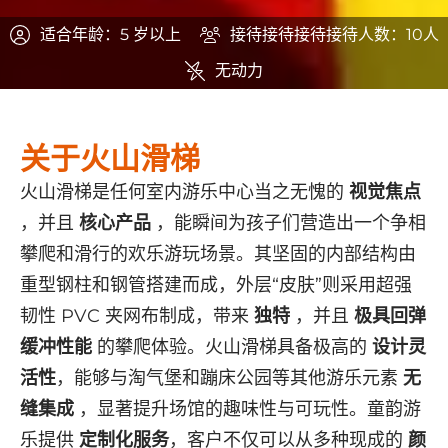
适合年龄：5 岁以上
接待接待接待接待人数：10人
无动力
关于火山滑梯
火山滑梯是任何室内游乐中心当之无愧的
视觉焦点
，并且
核心产品
，能瞬间为孩子们营造出一个争相
攀爬和滑行的欢乐游玩场景。其坚固的内部结构由
重型钢柱和钢管搭建而成，外层“皮肤”则采用超强
韧性 PVC 夹网布制成，带来
独特
，并且
极具回弹
缓冲性能
的攀爬体验。火山滑梯具备极高的
设计灵
活性
，能够与淘气堡和蹦床公园等其他游乐元素
无
缝集成
，显著提升场馆的趣味性与可玩性。童韵游
乐提供
定制化服务
，客户不仅可以从多种现成的
颜