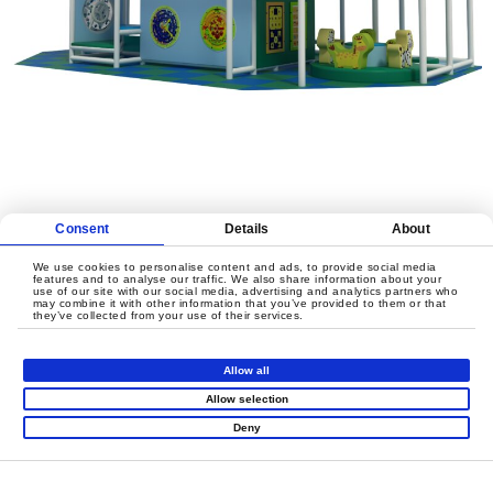
Consent
Details
About
让我们一起创造有价值的家
We use cookies to personalise content and ads, to provide social media
庭游乐
features and to analyse our traffic. We also share information about your
use of our site with our social media, advertising and analytics partners who
may combine it with other information that you’ve provided to them or that
they’ve collected from your use of their services.
联系我们
Allow all
Allow selection
Deny