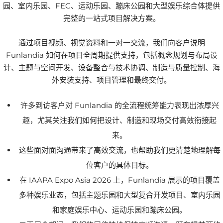
园、室内乐园、FEC、运动乐园、蹦床公园和大型娱乐综合体提供
完整的一站式项目解决方案。
通过项目视频、视觉资料和一对一交流，我们向客户说明
Funlandia 如何在项目全周期提供支持，包括概念规划与布局设
计、主题与空间开发、设备整合与技术协调、制造与质量控制、海
外安装支持、项目管理和最终交付。
许多到访客户对 Funlandia 的全流程统筹能力表现出浓厚兴
趣，尤其关注我们如何把设计、制造和现场交付高效衔接起
来。
这些面对面沟通带来了高效交流，也帮助我们更清楚地理解每
位客户的具体目标。
在 IAAPA Expo Asia 2026 上，Funlandia 展示的项目覆盖
多种娱乐业态，包括主题乐园和大型复合开发项目、室内乐园
和家庭娱乐中心、运动乐园和蹦床公园。