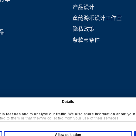
产品设计
童韵游乐设计工作室
隐私政策
品
条款与条件
Details
a features and to analyse our traffic. We also share information about your u
d to them or that they’ve collected from your use of their services.
Allow selection