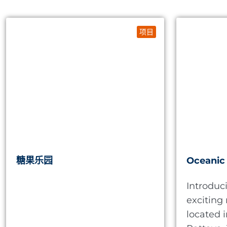
项目
糖果乐园
Oceanic
Introduc
exciting
located i