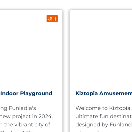
项目
 Indoor Playground
Kiztopia Amusemen
ing Funladia's
Welcome to Kiztopia,
 new project in 2024,
ultimate fun destinat
n the vibrant city of
designed by Funlandi