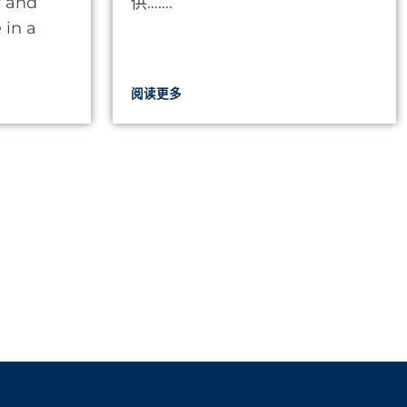
y and
供…….
 in a
阅读更多
游乐