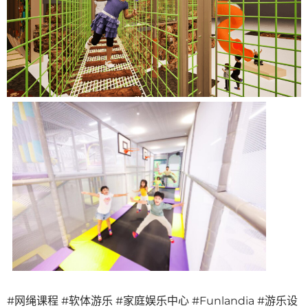
#网绳课程 #软体游乐 #家庭娱乐中心 #Funlandia #游乐设