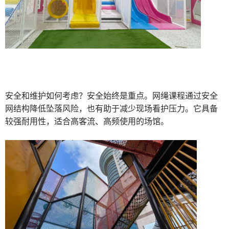
安全和维护如何考虑？安全始终是重点。网绳课程通过安全
网结构降低坠落风险，也有助于减少现场看护压力。它具备
较强耐用性，适合高客流、高频使用的场馆。