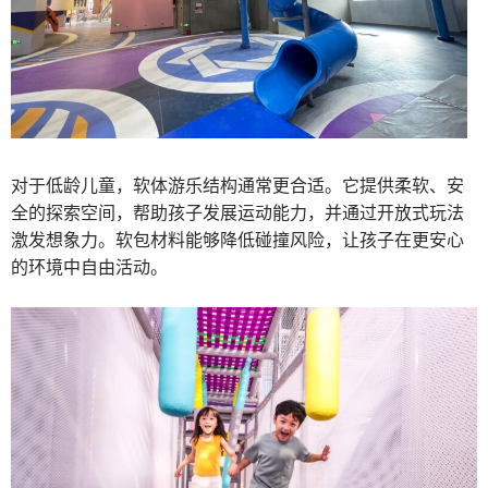
对于低龄儿童，软体游乐结构通常更合适。它提供柔软、安
全的探索空间，帮助孩子发展运动能力，并通过开放式玩法
激发想象力。软包材料能够降低碰撞风险，让孩子在更安心
的环境中自由活动。