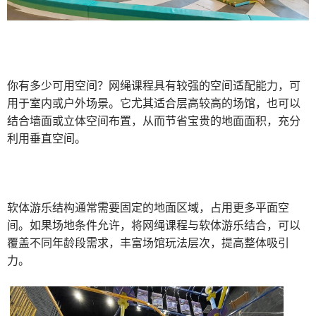
你有多少可用空间？网绳课程具有较强的空间适配能力，可
用于室内或户外场景。它尤其适合层高较高的场馆，也可以
结合墙面或立体空间布置，从而节省宝贵的地面面积，充分
利用垂直空间。
软体游乐结构通常需要固定的地面区域，占用更多平面空
间。如果场地条件允许，将网绳课程与软体游乐结合，可以
覆盖不同年龄段需求，丰富场馆玩法层次，提高整体吸引
力。