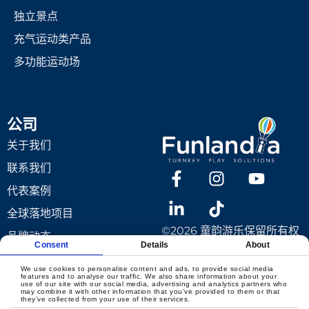
独立景点
充气运动类产品
多功能运动场
公司
关于我们
联系我们
代表案例
全球落地项目
©2026 童韵游乐保留所有权
品牌动态
利
Consent
Details
About
下载
本网站上显示的内容是童韵游乐
设备（上海）有限公司的知识产
We use cookies to personalise content and ads, to provide social media
features and to analyse our traffic. We also share information about your
产品设计
权，受其保护。未经我们的书面
use of our site with our social media, advertising and analytics partners who
may combine it with other information that you’ve provided to them or that
同意，您不得重复使用、重新发
they’ve collected from your use of their services.
童韵游乐设计工作室
布或转载这些内容。