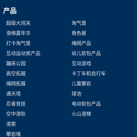
产品
超级大闯关
淘气堡
滑梯嘉年华
角色屋
打卡淘气堡
绳网产品
互动运动类产品
幼儿软包产品
蹦床公园
互动游戏
高空拓展
卡丁车和自行车
绳网拓展
儿童攀岩
通天塔
球池
忍者竞技
电动软包产品
空中滑轨
火山滑梯
滑索
攀岩墙