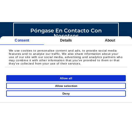
CREEMOS JUNTOS UN
JUEGO CON SENTIDO
Póngase En Contacto Con
Nosotros
Consent
Details
About
We use cookies to personalise content and ads, to provide social media
features and to analyse our traffic. We also share information about your
use of our site with our social media, advertising and analytics partners who
may combine it with other information that you’ve provided to them or that
they’ve collected from your use of their services.
Allow all
Productos
Allow selection
Deny
Super Runio
Parque Infantil Cubierto
Diapositivas Carnaval
Mini Ciudad
Thrill Arena
Atracciones En Red
Deportes Interactivos
Área Sensorial Para