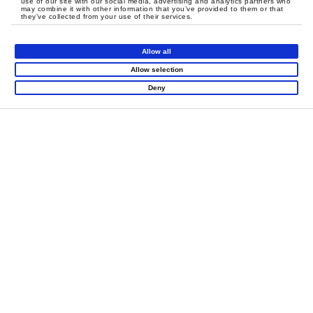
Nosotros
use of our site with our social media, advertising and analytics partners who
may combine it with other information that you’ve provided to them or that
they’ve collected from your use of their services.
Allow all
Allow selection
Deny
Productos
Super Runio
Parque Infantil Cubierto
Diapositivas Carnaval
Mini Ciudad
Thrill Arena
Atracciones En Red
Deportes Interactivos
Área Sensorial Para
Niños Pequeños
Parque De Camas
Elásticas
Juegos Interactivos
Cursos De Cuerda
Go-Kart Y Bicicleta
Cursos En Red
Escalada Infantil