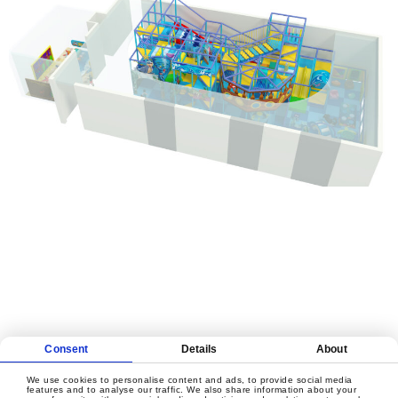
CREEMOS JUNTOS UN
JUEGO CON SENTIDO
Consent
Details
About
We use cookies to personalise content and ads, to provide social media
Póngase En Contacto Con
features and to analyse our traffic. We also share information about your