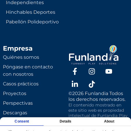
Independientes
Hinchables Deportes
Pabellón Polideportivo
Empresa
Quiénes somos
Póngase en contacto
con nosotros
Casos prácticos
Proyectos
©2026 Funlandia Todos
los derechos reservados.
Perspectivas
El contenido mostrado en
este sitio web es propiedad
Descargas
intelectual de Funlandia Play
Systems Inc y está protegido
Consent
Details
About
Diseño basado en el
por la misma. Queda
producto