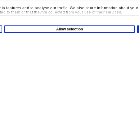
Свяжитесь С Нами
a features and to analyse our traffic. We also share information about your u
d to them or that they’ve collected from your use of their services.
Allow selection
Компания
О нас
гровая Площадка
Свяжитесь с нами
од
Тематические исслед
Проекты
мечательности
Insights
я Зона Для Малышей