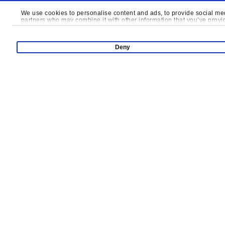
We use cookies to personalise content and ads, to provide social medi
partners who may combine it with other information that you’ve provide
Deny
Продукция
Супер Рунио
Крытая И
Карнавал Слайдов
Мини-Гор
Арена Острых Ощущений
Чистые
Достопри
Интерактивный Спорт
Сенсорна
Батутный Парк