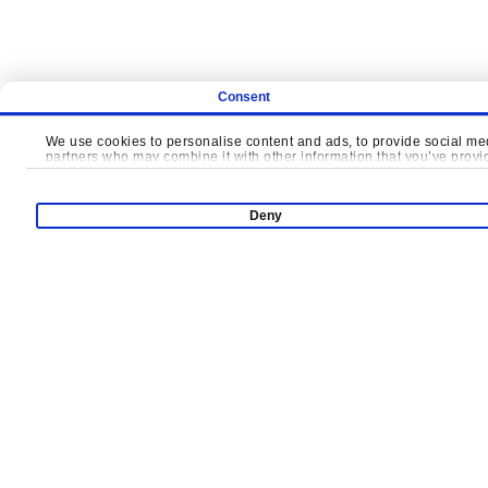
ДАВАЙТЕ ВМЕСТ
Consent
We use cookies to personalise content and ads, to provide social medi
partners who may combine it with other information that you’ve provide
Deny
Продукция
Супер Рунио
Крытая И