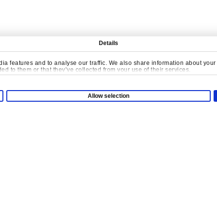
Е СОЗДАВАТЬ СОДЕР
Details
a features and to analyse our traffic. We also share information about your u
d to them or that they’ve collected from your use of their services.
Свяжитесь С Нами
Allow selection
Компания
О нас
гровая Площадка