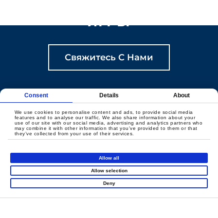
СОДЕРЖАТЕЛЬНЫЕ
ИГРЫ
Свяжитесь С Нами
Consent
Details
About
We use cookies to personalise content and ads, to provide social media
features and to analyse our traffic. We also share information about your
use of our site with our social media, advertising and analytics partners who
Продукция
may combine it with other information that you’ve provided to them or that
they’ve collected from your use of their services.
Супер Рунио
Крытая Игровая
Allow all
Площадка
Карнавал Слайдов
Allow selection
Мини-Город
Арена Острых
Deny
Ощущений
Чистые
Достопримечательности
Интерактивный Спорт