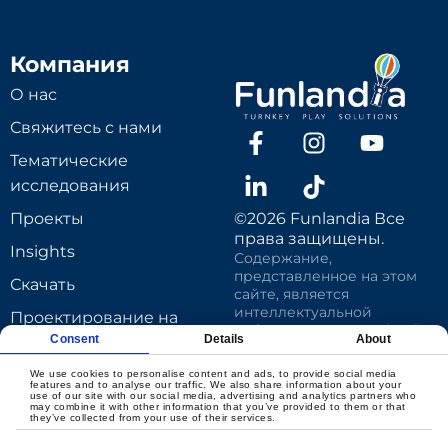
Компания
О нас
Свяжитесь с нами
Тематические
исследования
Проекты
©2026 Funlandia Все
права защищены.
Insights
Содержание,
представленное на этом
Скачать
сайте, является
интеллектуальной
Проектирование на
собственностью Funlandia
Consent
Details
About
основе продукта
Play Systems Inc и
защищено. Вы не имеете
Студия дизайна
We use cookies to personalise content and ads, to provide social media
права повторно
features and to analyse our traffic. We also share information about your
use of our site with our social media, advertising and analytics partners who
Funlandia
использовать,
may combine it with other information that you’ve provided to them or that
переиздавать или
they’ve collected from your use of their services.
Политика
перепечатывать такое