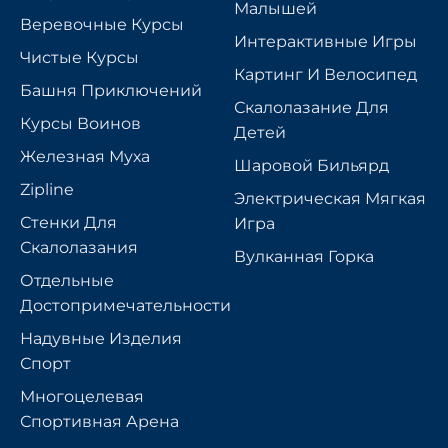
Малышей
Веревочные Курсы
Интерактивные Игры
Чистые Курсы
Картинг И Велосипед
Башня Приключений
Скалолазание Для
Курсы Воинов
Детей
Железная Муха
Шаровой Бильярд
Zipline
Электрическая Мягкая
Стенки Для
Игра
Скалолазания
Вулканная Горка
Отдельные
Достопримечательности
Надувные Изделия
Спорт
Многоцелевая
Спортивная Арена