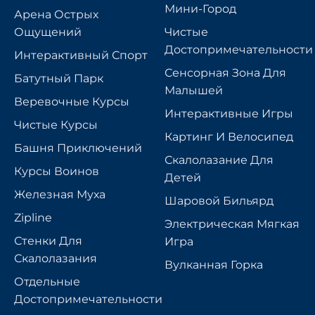
Мини-Город
Арена Острых
Ощущений
Чистые
Достопримечательности
Интерактивный Спорт
Сенсорная Зона Для
Батутный Парк
Малышей
Веревочные Курсы
Интерактивные Игры
Чистые Курсы
Картинг И Велосипед
Башня Приключений
Скалолазание Для
Курсы Воинов
Детей
Железная Муха
Шаровой Бильярд
Zipline
Электрическая Мягкая
Стенки Для
Игра
Скалолазания
Вулканная Горка
Отдельные
Достопримечательности