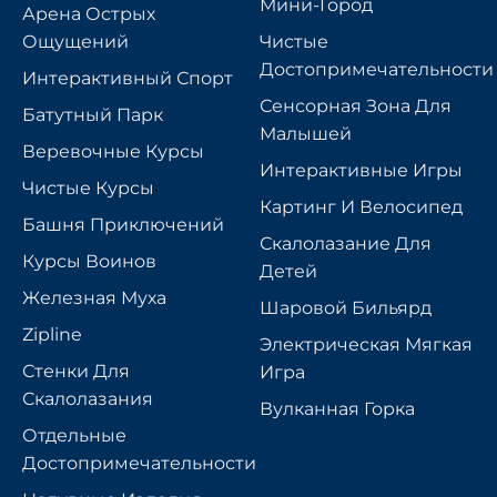
Мини-Город
Арена Острых
Ощущений
Чистые
Достопримечательности
Интерактивный Спорт
Сенсорная Зона Для
Батутный Парк
Малышей
Веревочные Курсы
Интерактивные Игры
Чистые Курсы
Картинг И Велосипед
Башня Приключений
Скалолазание Для
Курсы Воинов
Детей
Железная Муха
Шаровой Бильярд
Zipline
Электрическая Мягкая
Стенки Для
Игра
Скалолазания
Вулканная Горка
Отдельные
Достопримечательности