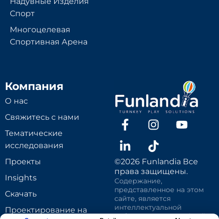
Надувные Изделия
Спорт
Многоцелевая
Спортивная Арена
Компания
О нас
Свяжитесь с нами
Тематические
исследования
Проекты
©2026 Funlandia Все
права защищены.
Insights
Содержание,
представленное на этом
Скачать
сайте, является
интеллектуальной
Проектирование на
собственностью Funlandia