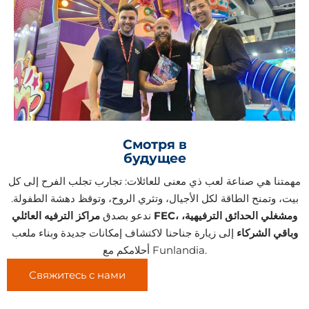
Смотря в
будущее
مهمتنا هي صناعة لعب ذي معنى للعائلات: تجارب تجلب الفرح إلى كل
بيت، وتمنح الطاقة لكل الأجيال، وتثري الروح، وتوقظ دهشة الطفولة.
ندعو بصدق
مراكز الترفيه العائلي FEC، ومشغلي الحدائق الترفيهية،
وباقي الشركاء
إلى زيارة جناحنا لاكتشاف إمكانات جديدة وبناء ملعب
أحلامكم مع Funlandia.
Свяжитесь с нами