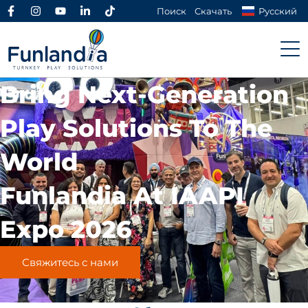
Поиск
Скачать
Русский
Bring Next-Generation
Play Solutions To The
World
Funlandia At IAAPI
Expo 2026
Свяжитесь с нами