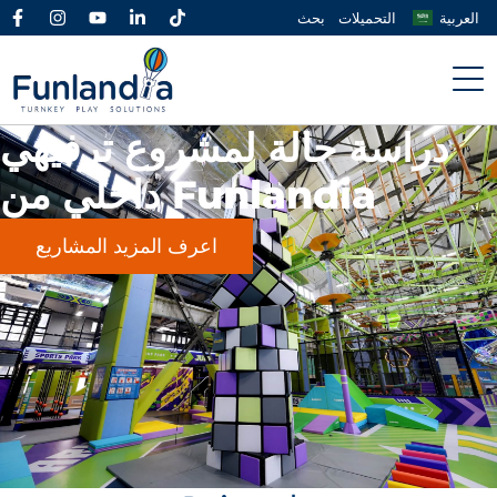
العربية
التحميلات
بحث
دراسة حالة لمشروع ترفيهي
داخلي من Funlandia
اعرف المزيد المشاريع