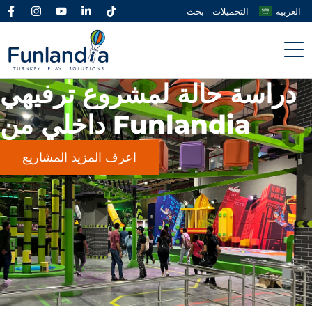
العربية
التحميلات
بحث
دراسة حالة لمشروع ترفيهي
داخلي من Funlandia
اعرف المزيد المشاريع