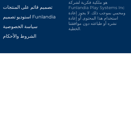
هو ملكية فكرية لشركة
تصميم قائم على المنتجات
Funlandia Play Systems Inc
ومحمي بموجب ذلك. لا يجوز إعادة
استوديو تصميم Funlandia
استخدام هذا المحتوى أو إعادة
نشره أو طباعته دون موافقتنا
سياسة الخصوصية
الخطية.
الشروط والأحكام